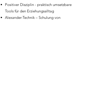
Positiver Disziplin - praktisch umsetzbare
Tools für den Erziehungsalltag
Alexander-Technik – Schulung von
Achtsamkeit, Bewegungskompetenz und
Selbststeuerung,
Embodiment-Ansätzen der Psychologie –
die wechselseitige Beeinflussung von
Körper, Emotion und Kognition,
Bindungs- und beziehungsorientierter
Elternarbeit – Co-Regulation, Präsenz
und Beziehungsgestaltung.
Durch das Wechselspiel von körperlicher
Erfahrung, Reflexion und dialogischem
Austausch entsteht ein Lernraum, in dem
ErzieherInnen und Eltern sich selbst
besser spüren, ihren Handlungsspielraum